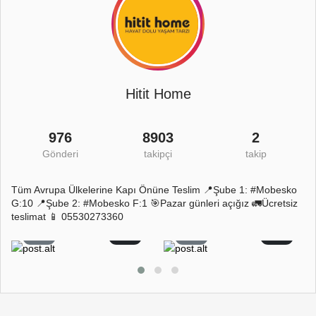
Hitit Home
976
8903
2
Gönderi
takipçi
takip
Tüm Avrupa Ülkelerine Kapı Önüne Teslim 📍Şube 1: #Mobesko
G:10 📍Şube 2: #Mobesko F:1 🎯Pazar günleri açığız 🚛Ücretsiz
teslimat 📱 05530273360
7
0
7
0