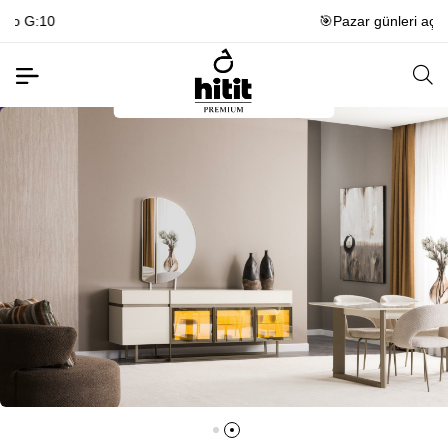
🎯Pazar günleri açığız