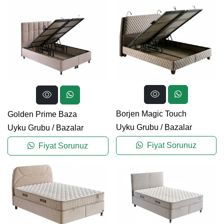
Borjen Magic Touch
Golden Prime Baza
Uyku Grubu
/
Bazalar
Uyku Grubu
/
Bazalar
Fiyat Sorunuz
Fiyat Sorunuz