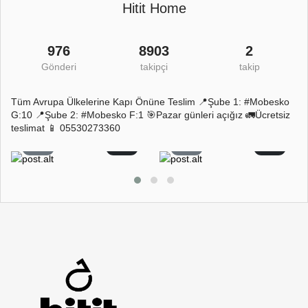
Hitit Home
976
8903
2
Gönderi
takipçi
takip
Tüm Avrupa Ülkelerine Kapı Önüne Teslim 📍Şube 1: #Mobesko
G:10 📍Şube 2: #Mobesko F:1 🎯Pazar günleri açığız 🚛Ücretsiz
teslimat 📱 05530273360
7
0
7
0